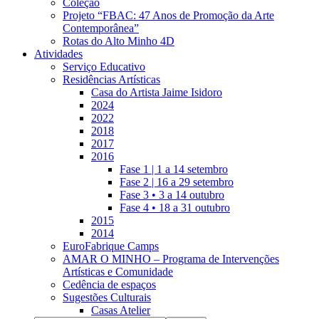
Coleção
Projeto “FBAC: 47 Anos de Promoção da Arte
Contemporânea”
Rotas do Alto Minho 4D
Atividades
Serviço Educativo
Residências Artísticas
Casa do Artista Jaime Isidoro
2024
2022
2018
2017
2016
Fase 1 | 1 a 14 setembro
Fase 2 | 16 a 29 setembro
Fase 3 • 3 a 14 outubro
Fase 4 • 18 a 31 outubro
2015
2014
EuroFabrique Camps
AMAR O MINHO – Programa de Intervenções
Artísticas e Comunidade
Cedência de espaços
Sugestões Culturais
Casas Atelier