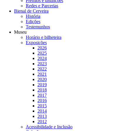
Prémios e distinções
Redes e Parcerias
Bienal de Cerveira
História
Edições
Testemunhos
Museu
Horário e bilheteira
Exposições
2026
2025
2024
2023
2022
2021
2020
2019
2018
2017
2016
2015
2014
2013
2012
Acessibilidade e Inclusão