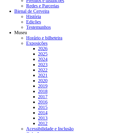
Prémios e distinções
Redes e Parcerias
Bienal de Cerveira
História
Edições
Testemunhos
Museu
Horário e bilheteira
Exposições
2026
2025
2024
2023
2022
2021
2020
2019
2018
2017
2016
2015
2014
2013
2012
Acessibilidade e Inclusão