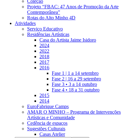
Coleção
Projeto “FBAC: 47 Anos de Promoção da Arte
Contemporânea”
Rotas do Alto Minho 4D
Atividades
Serviço Educativo
Residências Artísticas
Casa do Artista Jaime Isidoro
2024
2022
2018
2017
2016
Fase 1 | 1 a 14 setembro
Fase 2 | 16 a 29 setembro
Fase 3 • 3 a 14 outubro
Fase 4 • 18 a 31 outubro
2015
2014
EuroFabrique Camps
AMAR O MINHO – Programa de Intervenções
Artísticas e Comunidade
Cedência de espaços
Sugestões Culturais
Casas Atelier