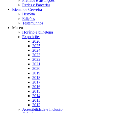
Prémios e distinções
Redes e Parcerias
Bienal de Cerveira
História
Edições
Testemunhos
Museu
Horário e bilheteira
Exposições
2026
2025
2024
2023
2022
2021
2020
2019
2018
2017
2016
2015
2014
2013
2012
Acessibilidade e Inclusão