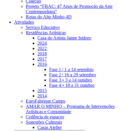
Coleção
Projeto “FBAC: 47 Anos de Promoção da Arte
Contemporânea”
Rotas do Alto Minho 4D
Atividades
Serviço Educativo
Residências Artísticas
Casa do Artista Jaime Isidoro
2024
2022
2018
2017
2016
Fase 1 | 1 a 14 setembro
Fase 2 | 16 a 29 setembro
Fase 3 • 3 a 14 outubro
Fase 4 • 18 a 31 outubro
2015
2014
EuroFabrique Camps
AMAR O MINHO – Programa de Intervenções
Artísticas e Comunidade
Cedência de espaços
Sugestões Culturais
Casas Atelier