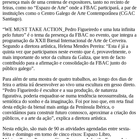
presença mais de uma centena de expositores, tanto no recinto de
feiras, como no “Espazo de Arte” onde a FBAC participará, a par de
instituições como o Centro Galego de Arte Contemporânea (CGAC
Santiago).
“WE MUST TAKE ACTION_Pedro Figueiredo e uma luta infinita
pelo futuro” é o tema da presença da FBAC no evento, que integra a
programação da XXII Bienal Internacional de Arte de Cerveira.
Segundo a diretora artística, Helena Mendes Pereira: “Esta é já a
quinta vez que participamos neste evento que é, provavelmente, o
mais importante do setor da cultura da Galiza, que tem de facto
contribuído para a afirmação e consolidação da FBAC junto do
público galego”.
Para além de uma mostra de quatro trabalhos, ao longo dos dias de
feira o artista irá desenvolver ao vivo uma escultura em gesso direto.
“Pedro Figueiredo é escultor e a sua produção, de natureza
figurativa, poderia enquadrar-se numa tendência neossurrealista, da
semiótica do sonho e da imaginação. Foi por isso que, em reta final
desta edição da bienal mais antiga da Península Ibérica, o
convidámos para construir futuro connosco, aproximar a criação dos
públicos, e a arte da ação”, explica a diretora artística.
Nesta edição, são mais de 90 as atividades agendadas entre sexta-
feira e domingo em torno de cinco eixos: Espazo Libro,