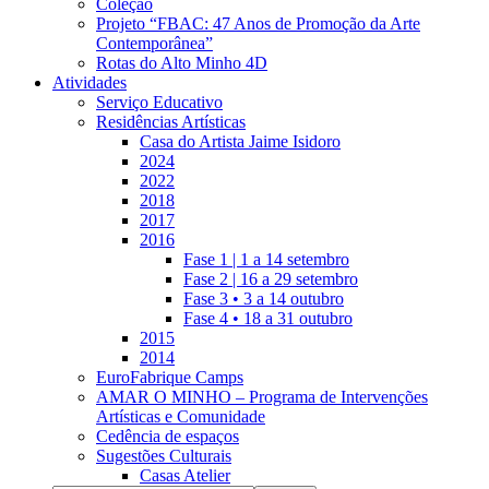
Coleção
Projeto “FBAC: 47 Anos de Promoção da Arte
Contemporânea”
Rotas do Alto Minho 4D
Atividades
Serviço Educativo
Residências Artísticas
Casa do Artista Jaime Isidoro
2024
2022
2018
2017
2016
Fase 1 | 1 a 14 setembro
Fase 2 | 16 a 29 setembro
Fase 3 • 3 a 14 outubro
Fase 4 • 18 a 31 outubro
2015
2014
EuroFabrique Camps
AMAR O MINHO – Programa de Intervenções
Artísticas e Comunidade
Cedência de espaços
Sugestões Culturais
Casas Atelier