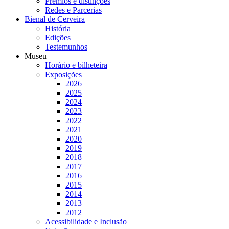
Prémios e distinções
Redes e Parcerias
Bienal de Cerveira
História
Edições
Testemunhos
Museu
Horário e bilheteira
Exposições
2026
2025
2024
2023
2022
2021
2020
2019
2018
2017
2016
2015
2014
2013
2012
Acessibilidade e Inclusão