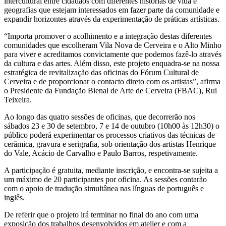
intercultural entre cidadãos com diferentes histórias de vida e
geografias que estejam interessados em fazer parte da comunidade e
expandir horizontes através da experimentação de práticas artísticas.
“Importa promover o acolhimento e a integração destas diferentes
comunidades que escolheram Vila Nova de Cerveira e o Alto Minho
para viver e acreditamos convictamente que podemos fazê-lo através
da cultura e das artes. Além disso, este projeto enquadra-se na nossa
estratégica de revitalização das oficinas do Fórum Cultural de
Cerveira e de proporcionar o contacto direto com os artistas”, afirma
o Presidente da Fundação Bienal de Arte de Cerveira (FBAC), Rui
Teixeira.
Ao longo das quatro sessões de oficinas, que decorrerão nos
sábados 23 e 30 de setembro, 7 e 14 de outubro (10h00 às 12h30) o
público poderá experimentar os processos criativos das técnicas de
cerâmica, gravura e serigrafia, sob orientação dos artistas Henrique
do Vale, Acácio de Carvalho e Paulo Barros, respetivamente.
A participação é gratuita, mediante inscrição, e encontra-se sujeita a
um máximo de 20 participantes por oficina. As sessões contarão
com o apoio de tradução simultânea nas línguas de português e
inglês.
De referir que o projeto irá terminar no final do ano com uma
exposição dos trabalhos desenvolvidos em atelier e com a