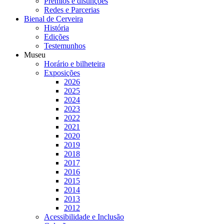
Prémios e distinções
Redes e Parcerias
Bienal de Cerveira
História
Edições
Testemunhos
Museu
Horário e bilheteira
Exposições
2026
2025
2024
2023
2022
2021
2020
2019
2018
2017
2016
2015
2014
2013
2012
Acessibilidade e Inclusão