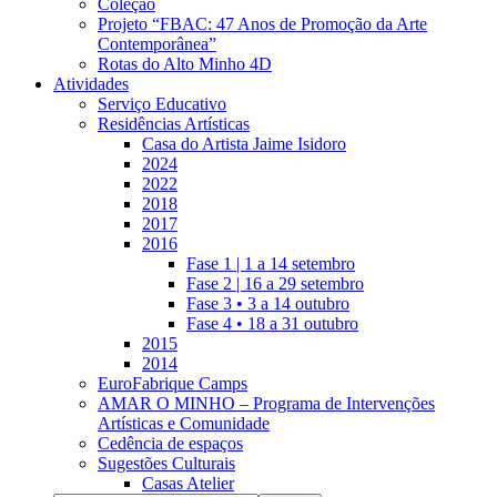
Coleção
Projeto “FBAC: 47 Anos de Promoção da Arte
Contemporânea”
Rotas do Alto Minho 4D
Atividades
Serviço Educativo
Residências Artísticas
Casa do Artista Jaime Isidoro
2024
2022
2018
2017
2016
Fase 1 | 1 a 14 setembro
Fase 2 | 16 a 29 setembro
Fase 3 • 3 a 14 outubro
Fase 4 • 18 a 31 outubro
2015
2014
EuroFabrique Camps
AMAR O MINHO – Programa de Intervenções
Artísticas e Comunidade
Cedência de espaços
Sugestões Culturais
Casas Atelier