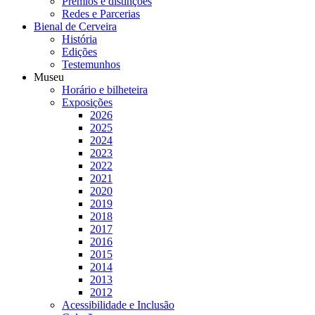
Prémios e distinções
Redes e Parcerias
Bienal de Cerveira
História
Edições
Testemunhos
Museu
Horário e bilheteira
Exposições
2026
2025
2024
2023
2022
2021
2020
2019
2018
2017
2016
2015
2014
2013
2012
Acessibilidade e Inclusão