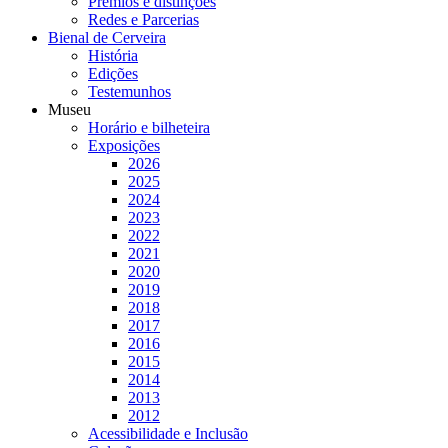
Prémios e distinções
Redes e Parcerias
Bienal de Cerveira
História
Edições
Testemunhos
Museu
Horário e bilheteira
Exposições
2026
2025
2024
2023
2022
2021
2020
2019
2018
2017
2016
2015
2014
2013
2012
Acessibilidade e Inclusão