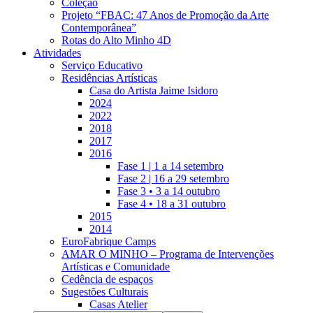
Coleção
Projeto “FBAC: 47 Anos de Promoção da Arte
Contemporânea”
Rotas do Alto Minho 4D
Atividades
Serviço Educativo
Residências Artísticas
Casa do Artista Jaime Isidoro
2024
2022
2018
2017
2016
Fase 1 | 1 a 14 setembro
Fase 2 | 16 a 29 setembro
Fase 3 • 3 a 14 outubro
Fase 4 • 18 a 31 outubro
2015
2014
EuroFabrique Camps
AMAR O MINHO – Programa de Intervenções
Artísticas e Comunidade
Cedência de espaços
Sugestões Culturais
Casas Atelier