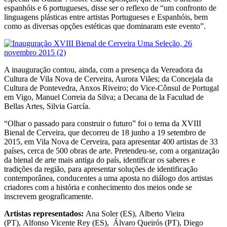
espanhóis e 6 portugueses, disse ser o reflexo de “um confronto de
linguagens plásticas entre artistas Portugueses e Espanhóis, bem
como as diversas opções estéticas que dominaram este evento”.
A inauguração contou, ainda, com a presença da Vereadora da
Cultura de Vila Nova de Cerveira, Aurora Viães; da Concejala da
Cultura de Pontevedra, Anxos Riveiro; do Vice-Cônsul de Portugal
em Vigo, Manuel Correia da Silva; a Decana de la Facultad de
Bellas Artes, Silvia García.
“Olhar o passado para construir o futuro” foi o tema da XVIII
Bienal de Cerveira, que decorreu de 18 junho a 19 setembro de
2015, em Vila Nova de Cerveira, para apresentar 400 artistas de 33
países, cerca de 500 obras de arte. Pretendeu-se, com a organização
da bienal de arte mais antiga do país, identificar os saberes e
tradições da região, para apresentar soluções de identificação
contemporânea, conducentes a uma aposta no diálogo dos artistas
criadores com a história e conhecimento dos meios onde se
inscrevem geograficamente.
Artistas representados:
Ana Soler (ES), Alberto Vieira
(PT), Alfonso Vicente Rey (ES), Álvaro Queirós (PT), Diego