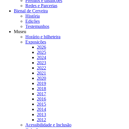
Prémios e distinções
Redes e Parcerias
Bienal de Cerveira
História
Edições
Testemunhos
Museu
Horário e bilheteira
Exposições
2026
2025
2024
2023
2022
2021
2020
2019
2018
2017
2016
2015
2014
2013
2012
Acessibilidade e Inclusão