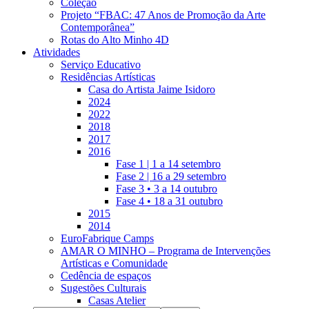
Coleção
Projeto “FBAC: 47 Anos de Promoção da Arte
Contemporânea”
Rotas do Alto Minho 4D
Atividades
Serviço Educativo
Residências Artísticas
Casa do Artista Jaime Isidoro
2024
2022
2018
2017
2016
Fase 1 | 1 a 14 setembro
Fase 2 | 16 a 29 setembro
Fase 3 • 3 a 14 outubro
Fase 4 • 18 a 31 outubro
2015
2014
EuroFabrique Camps
AMAR O MINHO – Programa de Intervenções
Artísticas e Comunidade
Cedência de espaços
Sugestões Culturais
Casas Atelier