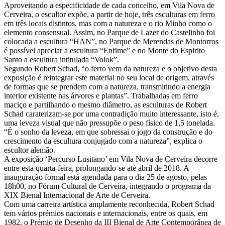
Aproveitando a especificidade de cada concelho, em Vila Nova de
Cerveira, o escultor expõe, a partir de hoje, três esculturas em ferro
em três locais distintos, mas com a natureza e o rio Minho como o
elemento consensual. Assim, no Parque de Lazer do Castelinho foi
colocada a escultura “HAN”, no Parque de Merendas de Montorros
é possível apreciar a escultura “Enfime” e no Monte do Espirito
Santo a escultura intitulada “Volok”.
Segundo Robert Schad, “o ferro vem da natureza e o objetivo desta
exposição é reintegrar este material no seu local de origem, através
de formas que se prendem com a natureza, transmitindo a energia
interior existente nas árvores e plantas”. Trabalhadas em ferro
maciço e partilhando o mesmo diâmetro, as esculturas de Robert
Schad caraterizam-se por uma contradição muito interessante, isto é,
uma leveza visual que não pressupõe o peso físico de 1,5 tonelada.
“É o sonho da leveza, em que sobressai o jogo da construção e do
crescimento da escultura conjugado com a natureza”, explica o
escultor alemão.
A exposição ‘Percurso Lusitano’ em Vila Nova de Cerveira decorre
entre esta quarta-feira, prolongando-se até abril de 2018. A
inauguração formal está agendada para o dia 25 de agosto, pelas
18h00, no Fórum Cultural de Cerveira, integrando o programa da
XIX Bienal Internacional de Arte de Cerveira.
Com uma carreira artística amplamente reconhecida, Robert Schad
tem vários prémios nacionais e internacionais, entre os quais, em
1982, o Prémio de Desenho da III Bienal de Arte Contemporânea de