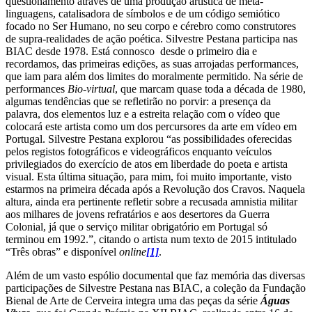
questionamento através de uma produção artística de meta-
linguagens, catalisadora de símbolos e de um código semiótico
focado no Ser Humano, no seu corpo e cérebro como construtores
de supra-realidades de ação poética. Silvestre Pestana participa nas
BIAC desde 1978. Está connosco desde o primeiro dia e
recordamos, das primeiras edições, as suas arrojadas performances,
que iam para além dos limites do moralmente permitido. Na série de
performances
Bio-virtual
, que marcam quase toda a década de 1980,
algumas tendências que se refletirão no porvir: a presença da
palavra, dos elementos luz e a estreita relação com o vídeo que
colocará este artista como um dos percursores da arte em vídeo em
Portugal. Silvestre Pestana explorou “as possibilidades oferecidas
pelos registos fotográficos e videográficos enquanto veículos
privilegiados do exercício de atos em liberdade do poeta e artista
visual. Esta última situação, para mim, foi muito importante, visto
estarmos na primeira década após a Revolução dos Cravos. Naquela
altura, ainda era pertinente refletir sobre a recusada amnistia militar
aos milhares de jovens refratários e aos desertores da Guerra
Colonial, já que o serviço militar obrigatório em Portugal só
terminou em 1992.”, citando o artista num texto de 2015 intitulado
“Três obras” e disponível
online
[1]
.
Além de um vasto espólio documental que faz memória das diversas
participações de Silvestre Pestana nas BIAC, a coleção da Fundação
Bienal de Arte de Cerveira integra uma das peças da série
Águas