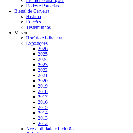
Prémios e distinções
Redes e Parcerias
Bienal de Cerveira
História
Edições
Testemunhos
Museu
Horário e bilheteira
Exposições
2026
2025
2024
2023
2022
2021
2020
2019
2018
2017
2016
2015
2014
2013
2012
Acessibilidade e Inclusão