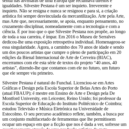
sentia nas alvíssaras de uma Europa que reclamava direitos e
igualdades. Silvestre Pestana é um ser inquieto. Irreverente e
inquieto. Não se resigna e nunca se resignou e para si, a criação
artística foi sempre desvinculada da mercantilização. Arte pela Arte,
mas Arte que, necessariamente, se apoia, enquanto pensamento, no
cruzamento disciplinar, nomeadamente com a tecnologia e com a
ciência. É por isso que o que Silvestre Pestana nos propõe, ao longo
de toda a sua carreira, é ímpar. Em 2016 o Museu de Serralves
dedicou-lhe uma exposição retrospetiva individual. Homenageou-se
essa singularidade. Agora, a caminho dos 70 anos de idade e sendo
um dos poucos artistas que cumpre o pleno de participação em 20
edições da Bienal Internacional de Arte de Cerveira (BIAC),
encerramos com ele esta série de textos do projeto “40 anos, 40
artistas”, dizendo-lhe que contamos com ele no futuro, um futuro
que ele sempre viu primeiro.
Silvestre Pestana é natural do Funchal. Licenciou-se em Artes
Gráficas e Design pela Escola Superior de Belas Artes do Porto
(atual FBAUP); é mestre em Ensino de Arte e Design pela De
Montford University, em Leicester, Reino Unido; foi professor da
Escola Superior de Educação do Instituto Politécnico de Coimbra;
estudou Televisão e Música Eletrónica na Universidade de
Estocolmo. O seu percurso académico reflete, também, a busca por
um conjunto multifacetado de ferramentas que lhe permitissem
ocupar um espaço em que a ficção que nos é dada a ver, sofresse um