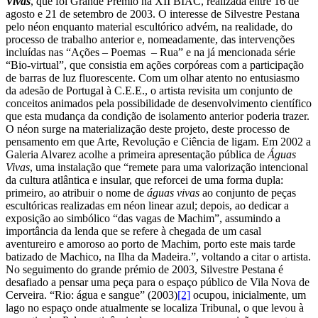
Vivas
, que foi Grande Prémio na XII BIAC, realizada entre 16 de
agosto e 21 de setembro de 2003. O interesse de Silvestre Pestana
pelo néon enquanto material escultórico advém, na realidade, do
processo de trabalho anterior e, nomeadamente, das intervenções
incluídas nas “Ações – Poemas – Rua” e na já mencionada série
“Bio-virtual”, que consistia em ações corpóreas com a participação
de barras de luz fluorescente. Com um olhar atento no entusiasmo
da adesão de Portugal à C.E.E., o artista revisita um conjunto de
conceitos animados pela possibilidade de desenvolvimento científico
que esta mudança da condição de isolamento anterior poderia trazer.
O néon surge na materialização deste projeto, deste processo de
pensamento em que Arte, Revolução e Ciência de ligam. Em 2002 a
Galeria Alvarez acolhe a primeira apresentação pública de
Águas
Vivas
, uma instalação que “remete para uma valorização intencional
da cultura atlântica e insular, que reforcei de uma forma dupla:
primeiro, ao atribuir o nome de
águas vivas
ao conjunto de peças
escultóricas realizadas em néon linear azul; depois, ao dedicar a
exposição ao simbólico “das vagas de Machim”, assumindo a
importância da lenda que se refere à chegada de um casal
aventureiro e amoroso ao porto de Machim, porto este mais tarde
batizado de Machico, na Ilha da Madeira.”, voltando a citar o artista.
No seguimento do grande prémio de 2003, Silvestre Pestana é
desafiado a pensar uma peça para o espaço público de Vila Nova de
Cerveira. “Rio: água e sangue” (2003)
[2]
ocupou, inicialmente, um
lago no espaço onde atualmente se localiza Tribunal, o que levou à