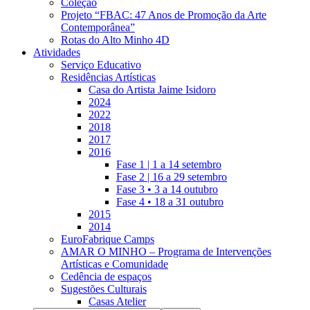
Coleção
Projeto “FBAC: 47 Anos de Promoção da Arte
Contemporânea”
Rotas do Alto Minho 4D
Atividades
Serviço Educativo
Residências Artísticas
Casa do Artista Jaime Isidoro
2024
2022
2018
2017
2016
Fase 1 | 1 a 14 setembro
Fase 2 | 16 a 29 setembro
Fase 3 • 3 a 14 outubro
Fase 4 • 18 a 31 outubro
2015
2014
EuroFabrique Camps
AMAR O MINHO – Programa de Intervenções
Artísticas e Comunidade
Cedência de espaços
Sugestões Culturais
Casas Atelier