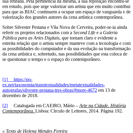
sua retirada. Pela pertinência da mesma, a sua reposição encontra-se
em estudo, pois que urge valorizar um artista que em muito contribui
para que as BIAC continuem a ocupar um espaço de vanguarda e de
valorização dos grandes autores da cena artística contemporânea.
Sobre Silvestre Pestana e Vila Nova de Cerveira, poder-se-ia ainda
referir os projetos relacionados com a
Second Life
e a
Galeria
Pública para as Artes Digitais
, que tornam claro e evidente a
estreita relação que o artista sempre manteve com a tecnologia e com
as possibilidades do computador e da sua evolução na transformação
da cena artística e, sobretudo, nas possibilidades que esta coloca de
se questionar o tempo e o espaço do contemporâneo.
[1]
https://po-
ex.net/taxonomia/transtextualidades/metatextualidades-
autografas/silvestre-pestana-tres-obras/#more-4672
em 13 de
dezembro de 2018.
[2]
Catalogada em CAEIRO, Mário –
Arte na Cidade. História
Contemporânea.
Lisboa: Círculo de Leitores, 2014. Página 192.
« Texto de Helena Mendes Pereira