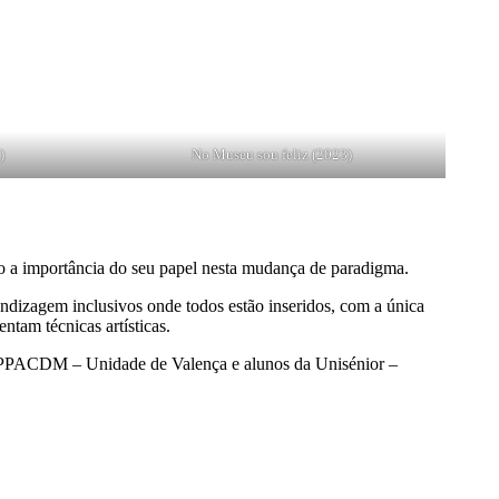
)
No Museu sou feliz (2023)
o a importância do seu papel nesta mudança de paradigma.
ndizagem inclusivos onde todos estão inseridos, com a única
ntam técnicas artísticas.
da APPACDM – Unidade de Valença e alunos da Unisénior –