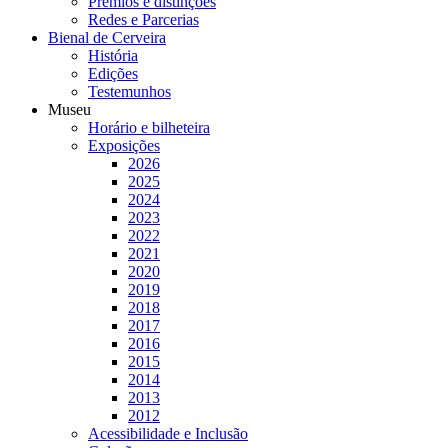
Prémios e distinções
Redes e Parcerias
Bienal de Cerveira
História
Edições
Testemunhos
Museu
Horário e bilheteira
Exposições
2026
2025
2024
2023
2022
2021
2020
2019
2018
2017
2016
2015
2014
2013
2012
Acessibilidade e Inclusão