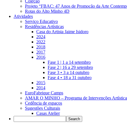
Coleção
Projeto “FBAC: 47 Anos de Promoção da Arte Contemp
Rotas do Alto Minho 4D
Atividades
Serviço Educativo
Residências Artísticas
Casa do Artista Jaime Isidoro
2024
2022
2018
2017
2016
Fase 1 | 1 a 14 setembro
Fase 2 | 16 a 29 setembro
Fase 3 • 3 a 14 outubro
Fase 4 • 18 a 31 outubro
2015
2014
EuroFabrique Camps
AMAR O MINHO – Programa de Intervenções Artística
Cedência de espaços
Sugestões Culturais
Casas Atelier