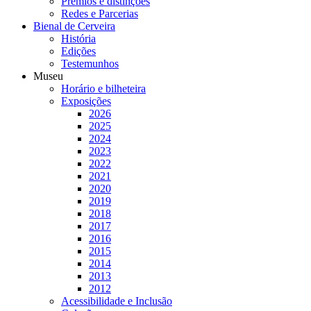
Prémios e distinções
Redes e Parcerias
Bienal de Cerveira
História
Edições
Testemunhos
Museu
Horário e bilheteira
Exposições
2026
2025
2024
2023
2022
2021
2020
2019
2018
2017
2016
2015
2014
2013
2012
Acessibilidade e Inclusão