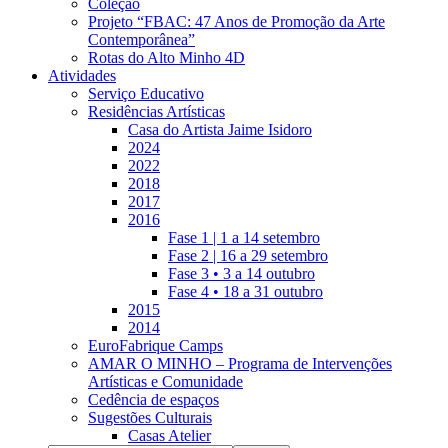
Coleção
Projeto “FBAC: 47 Anos de Promoção da Arte
Contemporânea”
Rotas do Alto Minho 4D
Atividades
Serviço Educativo
Residências Artísticas
Casa do Artista Jaime Isidoro
2024
2022
2018
2017
2016
Fase 1 | 1 a 14 setembro
Fase 2 | 16 a 29 setembro
Fase 3 • 3 a 14 outubro
Fase 4 • 18 a 31 outubro
2015
2014
EuroFabrique Camps
AMAR O MINHO – Programa de Intervenções
Artísticas e Comunidade
Cedência de espaços
Sugestões Culturais
Casas Atelier