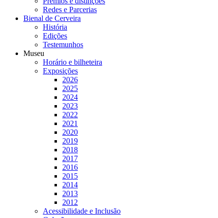
Prémios e distinções
Redes e Parcerias
Bienal de Cerveira
História
Edições
Testemunhos
Museu
Horário e bilheteira
Exposições
2026
2025
2024
2023
2022
2021
2020
2019
2018
2017
2016
2015
2014
2013
2012
Acessibilidade e Inclusão