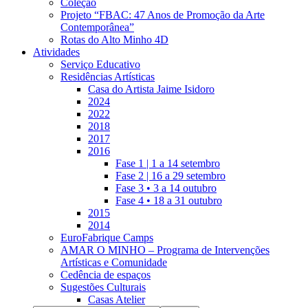
Coleção
Projeto “FBAC: 47 Anos de Promoção da Arte
Contemporânea”
Rotas do Alto Minho 4D
Atividades
Serviço Educativo
Residências Artísticas
Casa do Artista Jaime Isidoro
2024
2022
2018
2017
2016
Fase 1 | 1 a 14 setembro
Fase 2 | 16 a 29 setembro
Fase 3 • 3 a 14 outubro
Fase 4 • 18 a 31 outubro
2015
2014
EuroFabrique Camps
AMAR O MINHO – Programa de Intervenções
Artísticas e Comunidade
Cedência de espaços
Sugestões Culturais
Casas Atelier