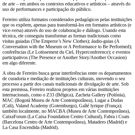
de arte – em ambos os contextos educativos e artísticos – através do
uso de performances e participação do público.
Ferreiro utiliza formatos considerados pedagógicos pelas instituições
que os expõem, apenas para transformá-los em formatos artísticos (e
vice-versa) através do uso de colaboração e diálogo. Usando esta
técnica, ele conseguiu transformar as formas tradicionais como
visitas guiadas (The Emperor’s New Clothes); áudio-guias (A
Conversation with the Museum or A Performance to Be Performed);
conferências (Le Lotissement du Ciel, Hyperconference); e eventos
participativos (The Presence or Another Story/Another Occasion)
em algo diferente.
A obra de Ferreiro busca gerar interferências entre os departamentos
de curadoria e mediação de instituições culturais, movendo o seu
processo a partir dos canais tradicionais de divulgação de arte. Sob
esta premissa, Ferreiro realizou projetos em várias instituições
internacionais, como o Z33 (Bélgica), Zacheta Gallery (Polónia),
MAC (Bogotá Museu de Arte Contemporânea), Lugar a Dudas
(Cali), Valand Academy (Gotemburgo), Gaîté lyrique (França);
também localmente, no MACBA (Museu de Arte Contemporânea),
CaixaForum (La Caixa Foundation Centro Cultural), Fabra i Coats
(Barcelona Centro de Arte Contemporânea), Matadero (Madrid) e
La Casa Encendida (Madrid).