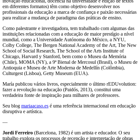
inovação educacional, docência na universidade e edição de textos
em diferentes formatos) têm como objetivo desenvolver nos
profissionais da educação a marca de confiança e paixão necessárias
para realizar a mudança de paradigma das práticas de ensino.
Como palestrante e investigadora, tem trabalhado com algumas das
instituições relacionadas com a educação de maior prestígio a nível
mundial, como a Universidade Autónoma do México, a NYU,
Colby College, The Bergen National Academy of the Art, The New
School of Social Research, The School of the Arts Institute of
Chicago, Harvard y Stanford, bem como o Museu da Memória
(Chile), MOMA (NY), a 9ª Bienal de Mercosul (Brasil), o Museu de
Antioquia e Museu de Arte Moderna de Medellín (Colômbia),
Culturgest (Lisboa), Getty Museum (EUA).
María publicou vários livros, especialmente o último rEDUvolution:
fazer a revolução na educação (Paidós, 2013), constitui uma
verdadeira fonte de inspiração para milhares de professores.
Seu blog
mariaacaso.es
é uma referência internacional em educação
disruptiva e artística.
—
Jordi Ferreiro
(Barcelona, 1982) é um artista e educador. O seu
trabalho explora os processos de recepção e interpretação de obras