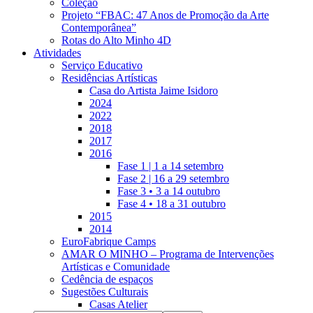
Coleção
Projeto “FBAC: 47 Anos de Promoção da Arte
Contemporânea”
Rotas do Alto Minho 4D
Atividades
Serviço Educativo
Residências Artísticas
Casa do Artista Jaime Isidoro
2024
2022
2018
2017
2016
Fase 1 | 1 a 14 setembro
Fase 2 | 16 a 29 setembro
Fase 3 • 3 a 14 outubro
Fase 4 • 18 a 31 outubro
2015
2014
EuroFabrique Camps
AMAR O MINHO – Programa de Intervenções
Artísticas e Comunidade
Cedência de espaços
Sugestões Culturais
Casas Atelier