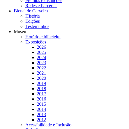
Prémios e distinções
Redes e Parcerias
Bienal de Cerveira
História
Edições
Testemunhos
Museu
Horário e bilheteira
Exposições
2026
2025
2024
2023
2022
2021
2020
2019
2018
2017
2016
2015
2014
2013
2012
Acessibilidade e Inclusão