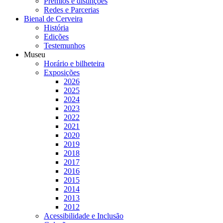
Prémios e distinções
Redes e Parcerias
Bienal de Cerveira
História
Edições
Testemunhos
Museu
Horário e bilheteira
Exposições
2026
2025
2024
2023
2022
2021
2020
2019
2018
2017
2016
2015
2014
2013
2012
Acessibilidade e Inclusão