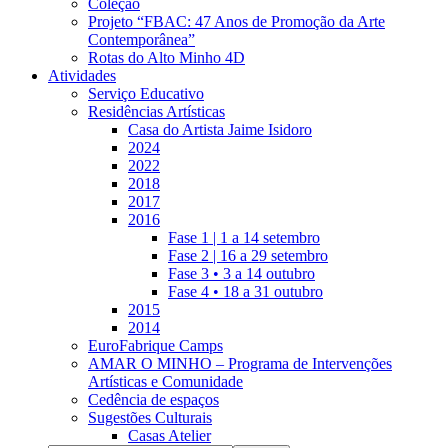
Coleção
Projeto “FBAC: 47 Anos de Promoção da Arte
Contemporânea”
Rotas do Alto Minho 4D
Atividades
Serviço Educativo
Residências Artísticas
Casa do Artista Jaime Isidoro
2024
2022
2018
2017
2016
Fase 1 | 1 a 14 setembro
Fase 2 | 16 a 29 setembro
Fase 3 • 3 a 14 outubro
Fase 4 • 18 a 31 outubro
2015
2014
EuroFabrique Camps
AMAR O MINHO – Programa de Intervenções
Artísticas e Comunidade
Cedência de espaços
Sugestões Culturais
Casas Atelier