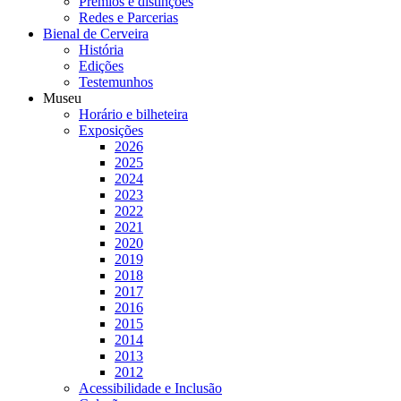
Prémios e distinções
Redes e Parcerias
Bienal de Cerveira
História
Edições
Testemunhos
Museu
Horário e bilheteira
Exposições
2026
2025
2024
2023
2022
2021
2020
2019
2018
2017
2016
2015
2014
2013
2012
Acessibilidade e Inclusão