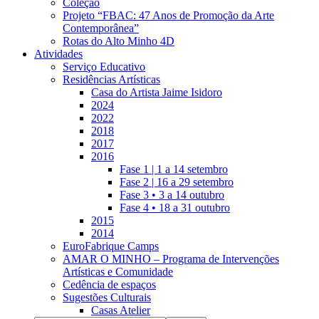
Coleção
Projeto “FBAC: 47 Anos de Promoção da Arte
Contemporânea”
Rotas do Alto Minho 4D
Atividades
Serviço Educativo
Residências Artísticas
Casa do Artista Jaime Isidoro
2024
2022
2018
2017
2016
Fase 1 | 1 a 14 setembro
Fase 2 | 16 a 29 setembro
Fase 3 • 3 a 14 outubro
Fase 4 • 18 a 31 outubro
2015
2014
EuroFabrique Camps
AMAR O MINHO – Programa de Intervenções
Artísticas e Comunidade
Cedência de espaços
Sugestões Culturais
Casas Atelier