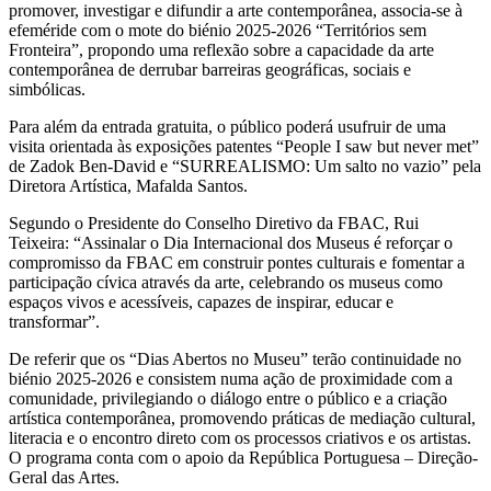
promover, investigar e difundir a arte contemporânea, associa-se à
efeméride com o mote do biénio 2025-2026 “Territórios sem
Fronteira”, propondo uma reflexão sobre a capacidade da arte
contemporânea de derrubar barreiras geográficas, sociais e
simbólicas.
Para além da entrada gratuita, o público poderá usufruir de uma
visita orientada às exposições patentes “People I saw but never met”
de Zadok Ben-David e “SURREALISMO: Um salto no vazio” pela
Diretora Artística, Mafalda Santos.
Segundo o Presidente do Conselho Diretivo da FBAC, Rui
Teixeira: “Assinalar o Dia Internacional dos Museus é reforçar o
compromisso da FBAC em construir pontes culturais e fomentar a
participação cívica através da arte, celebrando os museus como
espaços vivos e acessíveis, capazes de inspirar, educar e
transformar”.
De referir que os “Dias Abertos no Museu” terão continuidade no
biénio 2025-2026 e consistem numa ação de proximidade com a
comunidade, privilegiando o diálogo entre o público e a criação
artística contemporânea, promovendo práticas de mediação cultural,
literacia e o encontro direto com os processos criativos e os artistas.
O programa conta com o apoio da República Portuguesa – Direção-
Geral das Artes.