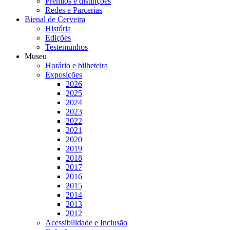
Prémios e distinções
Redes e Parcerias
Bienal de Cerveira
História
Edições
Testemunhos
Museu
Horário e bilheteira
Exposições
2026
2025
2024
2023
2022
2021
2020
2019
2018
2017
2016
2015
2014
2013
2012
Acessibilidade e Inclusão