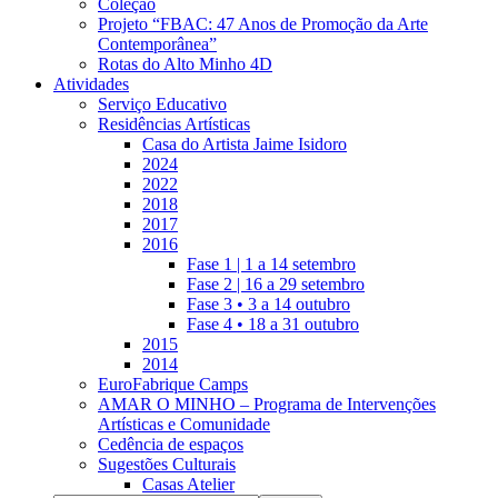
Coleção
Projeto “FBAC: 47 Anos de Promoção da Arte
Contemporânea”
Rotas do Alto Minho 4D
Atividades
Serviço Educativo
Residências Artísticas
Casa do Artista Jaime Isidoro
2024
2022
2018
2017
2016
Fase 1 | 1 a 14 setembro
Fase 2 | 16 a 29 setembro
Fase 3 • 3 a 14 outubro
Fase 4 • 18 a 31 outubro
2015
2014
EuroFabrique Camps
AMAR O MINHO – Programa de Intervenções
Artísticas e Comunidade
Cedência de espaços
Sugestões Culturais
Casas Atelier