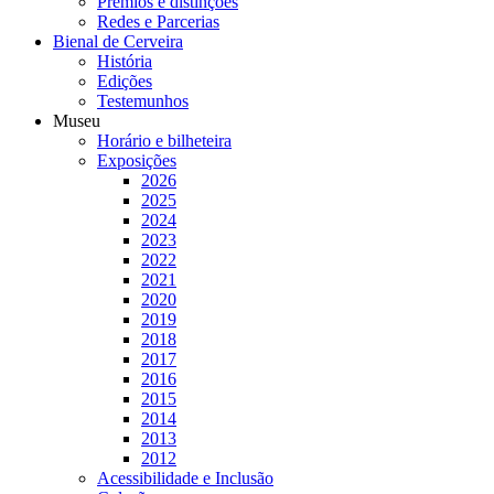
Prémios e distinções
Redes e Parcerias
Bienal de Cerveira
História
Edições
Testemunhos
Museu
Horário e bilheteira
Exposições
2026
2025
2024
2023
2022
2021
2020
2019
2018
2017
2016
2015
2014
2013
2012
Acessibilidade e Inclusão