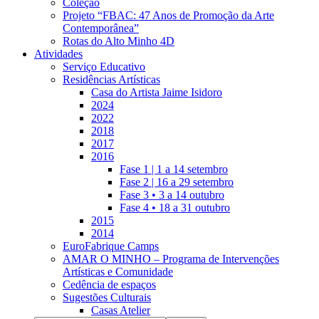
Coleção
Projeto “FBAC: 47 Anos de Promoção da Arte
Contemporânea”
Rotas do Alto Minho 4D
Atividades
Serviço Educativo
Residências Artísticas
Casa do Artista Jaime Isidoro
2024
2022
2018
2017
2016
Fase 1 | 1 a 14 setembro
Fase 2 | 16 a 29 setembro
Fase 3 • 3 a 14 outubro
Fase 4 • 18 a 31 outubro
2015
2014
EuroFabrique Camps
AMAR O MINHO – Programa de Intervenções
Artísticas e Comunidade
Cedência de espaços
Sugestões Culturais
Casas Atelier