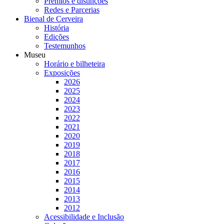
Prémios e distinções
Redes e Parcerias
Bienal de Cerveira
História
Edições
Testemunhos
Museu
Horário e bilheteira
Exposições
2026
2025
2024
2023
2022
2021
2020
2019
2018
2017
2016
2015
2014
2013
2012
Acessibilidade e Inclusão