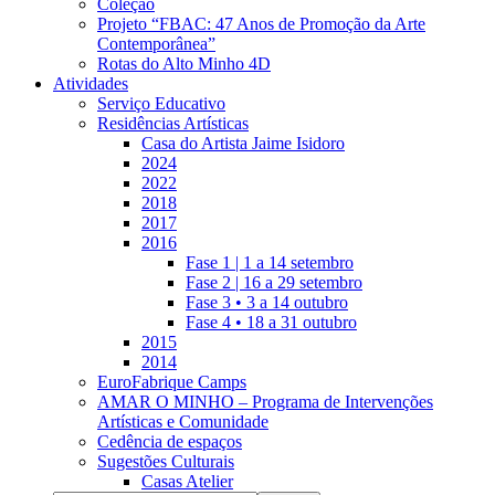
Coleção
Projeto “FBAC: 47 Anos de Promoção da Arte
Contemporânea”
Rotas do Alto Minho 4D
Atividades
Serviço Educativo
Residências Artísticas
Casa do Artista Jaime Isidoro
2024
2022
2018
2017
2016
Fase 1 | 1 a 14 setembro
Fase 2 | 16 a 29 setembro
Fase 3 • 3 a 14 outubro
Fase 4 • 18 a 31 outubro
2015
2014
EuroFabrique Camps
AMAR O MINHO – Programa de Intervenções
Artísticas e Comunidade
Cedência de espaços
Sugestões Culturais
Casas Atelier