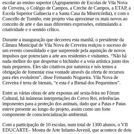
escolar ao ensino superior (Agrupamento de Escolas de Vila Nova
de Cerveira, o Colégio de Campos, a Creche de Campos, a ETAP, a
Escola Superior Gallaecia e a Santa Casa da Misericórdia), e com o
Concello de Tomiño, este projeto visa aproximar os mais novos ao
conceito de arte e das suas diferentes expressões, estimulando a
criatividade e o sentido crítico.
Durante a inauguração que decorreu esta manhã, o presidente da
Câmara Municipal de Vila Nova de Cerveira realçou o sucesso de
um evento consolidado e que surpreende pela aquisição de novos
impulsos que potenciam a arte aos residentes e visitantes. “Não há
nada melhor do que despertar o bichinho e a veia artística junto dos
mais pequenos. Eles são criativos por natureza e nós temos a
obrigação de fomentar essa vontade através da oferta de recursos
para eles evoluírem”, disse Fernando Nogueira. Vila Nova de
Cerveira é terra de bienais, “e esta é a Bienal dos Pequeninos”.
Entre as várias obras de arte expostas até sexta-feira no Fórum
Cultural, há inúmeras interpretações do Cervo Rei, referências
imponentes para a proteção dos animais, dado que a Patas e Patas
esteve presente ao longo do projeto, assim como um forte
componente de consciencialização ambiental.
Com a participação de 10 escolas, num total de 1300 alunos, o VII
EDUCARTE– Mostra de Arte Infanto-Juvenil, que acontece de dois