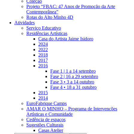
Coleção
Projeto “FBAC: 47 Anos de Promoção da Arte
Contemporânea”
Rotas do Alto Minho 4D
Atividades
Serviço Educativo
Residências Artísticas
Casa do Artista Jaime Isidoro
2024
2022
2018
2017
2016
Fase 1 | 1 a 14 setembro
Fase 2 | 16 a 29 setembro
Fase 3 • 3 a 14 outubro
Fase 4 • 18 a 31 outubro
2015
2014
EuroFabrique Camps
AMAR O MINHO – Programa de Intervenções
Artísticas e Comunidade
Cedência de espaços
Sugestões Culturais
Casas Atelier