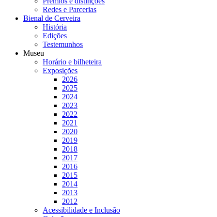
Prémios e distinções
Redes e Parcerias
Bienal de Cerveira
História
Edições
Testemunhos
Museu
Horário e bilheteira
Exposições
2026
2025
2024
2023
2022
2021
2020
2019
2018
2017
2016
2015
2014
2013
2012
Acessibilidade e Inclusão