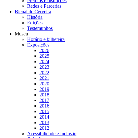
Prémios e distinções
Redes e Parcerias
Bienal de Cerveira
História
Edições
Testemunhos
Museu
Horário e bilheteira
Exposições
2026
2025
2024
2023
2022
2021
2020
2019
2018
2017
2016
2015
2014
2013
2012
Acessibilidade e Inclusão