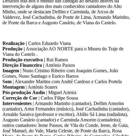
Desafios traz-nos o mundo das cantigas ao desafio através da
intervenção de alguns dos mais conhecidos cantadores do Alto
Minho, onde se destacam Delfim e Carminda, de Arcos de
Valdevez, José Cachadinha, de Ponte de Lima, Armando Marinho,
de Ponte da Barca e Augusto Canário, de Viana do Castelo.
Realização |
Carlos Eduardo Viana
Produção |
Associação AO NORTE para o Museu do Traje de
Viana do Castelo .
Produção executiva |
Rui Ramos
Direção Financeira |
António Passos
Imagem
| Nuno Cristino Ribeiro com Joaquim Gomes, João
Gomes, Nuno Santiago e Eurico Barros
Som
| Alexandre Martins com André Cardoso e Carlos Portela
Montagem
| António Soares
Pós-produção Áudio
| Miguel Arieira
Correção de Cor
| Carlos Filipe Sousa
Intervenientes
| Armando Marinho (cantador), Delfim Amorim
(cantador), Artur Fernandes (músico), José Cachadinha (cantador),
Arnaldo Saraiva (professor e escritor), Abílio Sá Lima (radialista),
Augusto Canário (cantador) e Carminda Amorim (cantadeira);
outros cantadores: Irene Passos, de Vila do Conde, Irene, de Gaia,
José Manuel, do Vale, Maria Celeste, de Ponte da Barca, Rosa