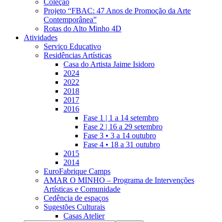
Coleção
Projeto “FBAC: 47 Anos de Promoção da Arte
Contemporânea”
Rotas do Alto Minho 4D
Atividades
Serviço Educativo
Residências Artísticas
Casa do Artista Jaime Isidoro
2024
2022
2018
2017
2016
Fase 1 | 1 a 14 setembro
Fase 2 | 16 a 29 setembro
Fase 3 • 3 a 14 outubro
Fase 4 • 18 a 31 outubro
2015
2014
EuroFabrique Camps
AMAR O MINHO – Programa de Intervenções
Artísticas e Comunidade
Cedência de espaços
Sugestões Culturais
Casas Atelier