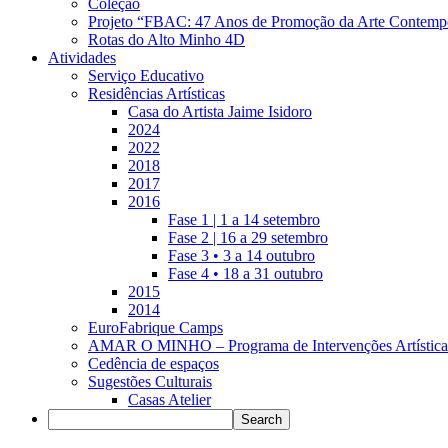
Coleção
Projeto “FBAC: 47 Anos de Promoção da Arte Contemp
Rotas do Alto Minho 4D
Atividades
Serviço Educativo
Residências Artísticas
Casa do Artista Jaime Isidoro
2024
2022
2018
2017
2016
Fase 1 | 1 a 14 setembro
Fase 2 | 16 a 29 setembro
Fase 3 • 3 a 14 outubro
Fase 4 • 18 a 31 outubro
2015
2014
EuroFabrique Camps
AMAR O MINHO – Programa de Intervenções Artística
Cedência de espaços
Sugestões Culturais
Casas Atelier