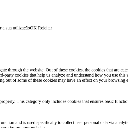
r a sua utilização
OK
Rejeitar
te through the website. Out of these cookies, the cookies that are cate
hird-party cookies that help us analyze and understand how you use this
ting out of some of these cookies may have an effect on your browsing 
properly. This category only includes cookies that ensures basic functio
function and is used specifically to collect user personal data via anal
e cookies on your website.