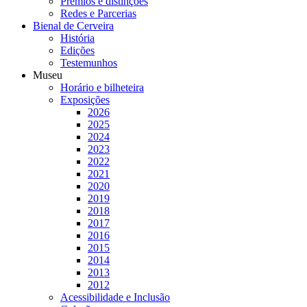
Prémios e distinções
Redes e Parcerias
Bienal de Cerveira
História
Edições
Testemunhos
Museu
Horário e bilheteira
Exposições
2026
2025
2024
2023
2022
2021
2020
2019
2018
2017
2016
2015
2014
2013
2012
Acessibilidade e Inclusão