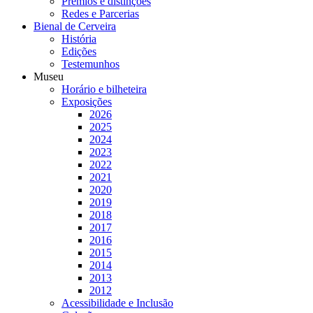
Prémios e distinções
Redes e Parcerias
Bienal de Cerveira
História
Edições
Testemunhos
Museu
Horário e bilheteira
Exposições
2026
2025
2024
2023
2022
2021
2020
2019
2018
2017
2016
2015
2014
2013
2012
Acessibilidade e Inclusão