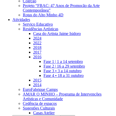
Coleção
Projeto “FBAC: 47 Anos de Promoção da Arte
Contemporânea”
Rotas do Alto Minho 4D
Atividades
Serviço Educativo
Residências Artísticas
Casa do Artista Jaime Isidoro
2024
2022
2018
2017
2016
Fase 1 | 1 a 14 setembro
Fase 2 | 16 a 29 setembro
Fase 3 • 3 a 14 outubro
Fase 4 • 18 a 31 outubro
2015
2014
EuroFabrique Camps
AMAR O MINHO – Programa de Intervenções
Artísticas e Comunidade
Cedência de espaços
Sugestões Culturais
Casas Atelier