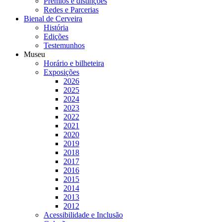
Prémios e distinções
Redes e Parcerias
Bienal de Cerveira
História
Edições
Testemunhos
Museu
Horário e bilheteira
Exposições
2026
2025
2024
2023
2022
2021
2020
2019
2018
2017
2016
2015
2014
2013
2012
Acessibilidade e Inclusão