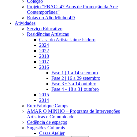
Coleção
Projeto “FBAC: 47 Anos de Promoção da Arte
Contemporânea”
Rotas do Alto Minho 4D
Atividades
Serviço Educativo
Residências Artísticas
Casa do Artista Jaime Isidoro
2024
2022
2018
2017
2016
Fase 1 | 1 a 14 setembro
Fase 2 | 16 a 29 setembro
Fase 3 • 3 a 14 outubro
Fase 4 • 18 a 31 outubro
2015
2014
EuroFabrique Camps
AMAR O MINHO – Programa de Intervenções
Artísticas e Comunidade
Cedência de espaços
Sugestões Culturais
Casas Atelier