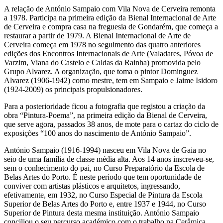
A relação de António Sampaio com Vila Nova de Cerveira remonta
a 1978. Participa na primeira edição da Bienal Internacional de Arte
de Cerveira e compra casa na freguesia de Gondarém, que começa a
restaurar a partir de 1979. A Bienal Internacional de Arte de
Cerveira começa em 1978 no seguimento das quatro anteriores
edições dos Encontros Internacionais de Arte (Valadares, Póvoa de
Varzim, Viana do Castelo e Caldas da Rainha) promovida pelo
Grupo Alvarez. A organização, que toma o pintor Dominguez
Alvarez (1906-1942) como mestre, tem em Sampaio e Jaime Isidoro
(1924-2009) os principais propulsionadores.
Para a posterioridade ficou a fotografia que registou a criação da
obra “Pintura-Poema”, na primeira edição da Bienal de Cerveira,
que serve agora, passados 38 anos, de mote para o cartaz do ciclo de
exposições “100 anos do nascimento de António Sampaio”.
António Sampaio (1916-1994) nasceu em Vila Nova de Gaia no
seio de uma família de classe média alta. Aos 14 anos inscreveu-se,
sem o conhecimento do pai, no Curso Preparatório da Escola de
Belas Artes do Porto. É neste período que tem oportunidade de
conviver com artistas plásticos e arquitetos, ingressando,
efetivamente, em 1932, no Curso Especial de Pintura da Escola
Superior de Belas Artes do Porto e, entre 1937 e 1944, no Curso
Superior de Pintura desta mesma instituição. António Sampaio
conciliou o seu percurso académico com o trabalho na Cerâmica