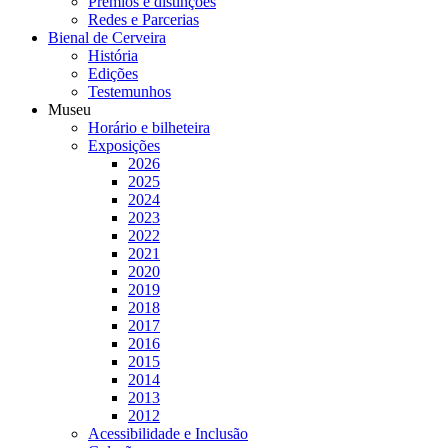
Prémios e distinções
Redes e Parcerias
Bienal de Cerveira
História
Edições
Testemunhos
Museu
Horário e bilheteira
Exposições
2026
2025
2024
2023
2022
2021
2020
2019
2018
2017
2016
2015
2014
2013
2012
Acessibilidade e Inclusão