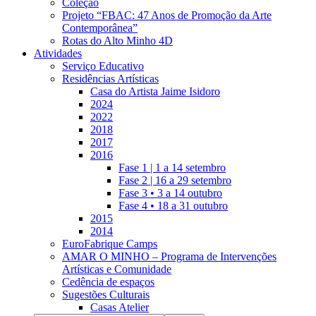
Coleção
Projeto “FBAC: 47 Anos de Promoção da Arte
Contemporânea”
Rotas do Alto Minho 4D
Atividades
Serviço Educativo
Residências Artísticas
Casa do Artista Jaime Isidoro
2024
2022
2018
2017
2016
Fase 1 | 1 a 14 setembro
Fase 2 | 16 a 29 setembro
Fase 3 • 3 a 14 outubro
Fase 4 • 18 a 31 outubro
2015
2014
EuroFabrique Camps
AMAR O MINHO – Programa de Intervenções
Artísticas e Comunidade
Cedência de espaços
Sugestões Culturais
Casas Atelier