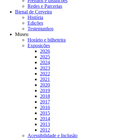
Prémios e distinções
Redes e Parcerias
Bienal de Cerveira
História
Edições
Testemunhos
Museu
Horário e bilheteira
Exposições
2026
2025
2024
2023
2022
2021
2020
2019
2018
2017
2016
2015
2014
2013
2012
Acessibilidade e Inclusão