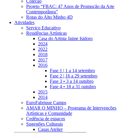
Coleção
Projeto “FBAC: 47 Anos de Promoção da Arte
Contemporânea”
Rotas do Alto Minho 4D
Atividades
Serviço Educativo
Residências Artísticas
Casa do Artista Jaime Isidoro
2024
2022
2018
2017
2016
Fase 1 | 1 a 14 setembro
Fase 2 | 16 a 29 setembro
Fase 3 • 3 a 14 outubro
Fase 4 • 18 a 31 outubro
2015
2014
EuroFabrique Camps
AMAR O MINHO – Programa de Intervenções
Artísticas e Comunidade
Cedência de espaços
Sugestões Culturais
Casas Atelier