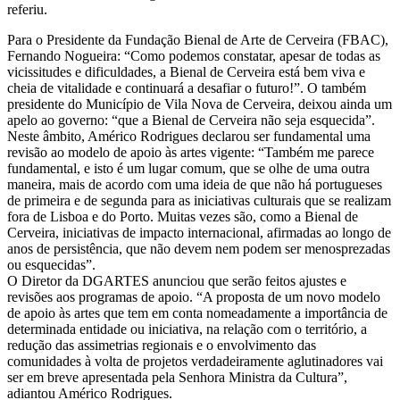
referiu.
Para o Presidente da Fundação Bienal de Arte de Cerveira (FBAC),
Fernando Nogueira: “Como podemos constatar, apesar de todas as
vicissitudes e dificuldades, a Bienal de Cerveira está bem viva e
cheia de vitalidade e continuará a desafiar o futuro!”. O também
presidente do Município de Vila Nova de Cerveira, deixou ainda um
apelo ao governo: “que a Bienal de Cerveira não seja esquecida”.
Neste âmbito, Américo Rodrigues declarou ser fundamental uma
revisão ao modelo de apoio às artes vigente: “Também me parece
fundamental, e isto é um lugar comum, que se olhe de uma outra
maneira, mais de acordo com uma ideia de que não há portugueses
de primeira e de segunda para as iniciativas culturais que se realizam
fora de Lisboa e do Porto. Muitas vezes são, como a Bienal de
Cerveira, iniciativas de impacto internacional, afirmadas ao longo de
anos de persistência, que não devem nem podem ser menosprezadas
ou esquecidas”.
O Diretor da DGARTES anunciou que serão feitos ajustes e
revisões aos programas de apoio. “A proposta de um novo modelo
de apoio às artes que tem em conta nomeadamente a importância de
determinada entidade ou iniciativa, na relação com o território, a
redução das assimetrias regionais e o envolvimento das
comunidades à volta de projetos verdadeiramente aglutinadores vai
ser em breve apresentada pela Senhora Ministra da Cultura”,
adiantou Américo Rodrigues.