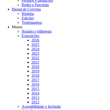
Prémios e distinções
Redes e Parcerias
Bienal de Cerveira
História
Edições
Testemunhos
Museu
Horário e bilheteira
Exposições
2026
2025
2024
2023
2022
2021
2020
2019
2018
2017
2016
2015
2014
2013
2012
Acessibilidade e Inclusão