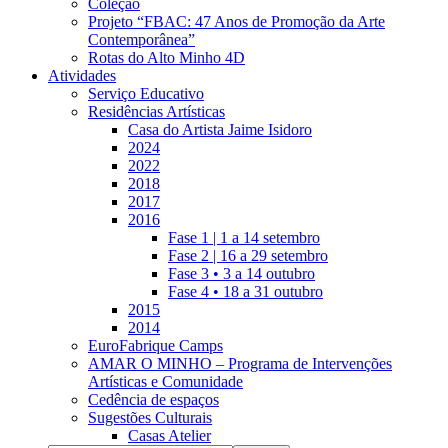
Coleção
Projeto “FBAC: 47 Anos de Promoção da Arte
Contemporânea”
Rotas do Alto Minho 4D
Atividades
Serviço Educativo
Residências Artísticas
Casa do Artista Jaime Isidoro
2024
2022
2018
2017
2016
Fase 1 | 1 a 14 setembro
Fase 2 | 16 a 29 setembro
Fase 3 • 3 a 14 outubro
Fase 4 • 18 a 31 outubro
2015
2014
EuroFabrique Camps
AMAR O MINHO – Programa de Intervenções
Artísticas e Comunidade
Cedência de espaços
Sugestões Culturais
Casas Atelier