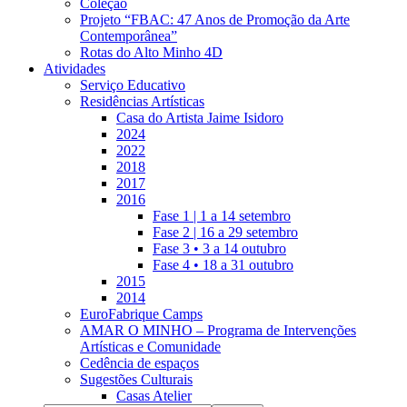
Coleção
Projeto “FBAC: 47 Anos de Promoção da Arte
Contemporânea”
Rotas do Alto Minho 4D
Atividades
Serviço Educativo
Residências Artísticas
Casa do Artista Jaime Isidoro
2024
2022
2018
2017
2016
Fase 1 | 1 a 14 setembro
Fase 2 | 16 a 29 setembro
Fase 3 • 3 a 14 outubro
Fase 4 • 18 a 31 outubro
2015
2014
EuroFabrique Camps
AMAR O MINHO – Programa de Intervenções
Artísticas e Comunidade
Cedência de espaços
Sugestões Culturais
Casas Atelier