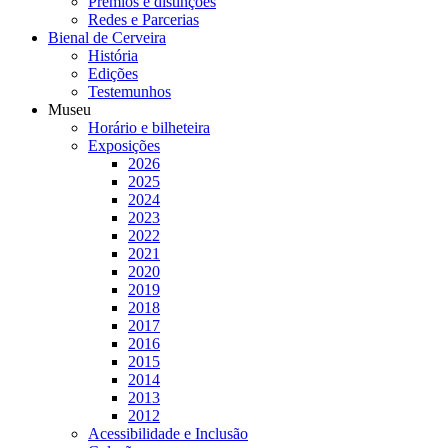
Prémios e distinções
Redes e Parcerias
Bienal de Cerveira
História
Edições
Testemunhos
Museu
Horário e bilheteira
Exposições
2026
2025
2024
2023
2022
2021
2020
2019
2018
2017
2016
2015
2014
2013
2012
Acessibilidade e Inclusão