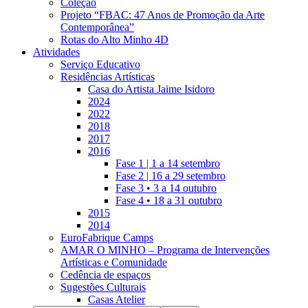
Coleção
Projeto “FBAC: 47 Anos de Promoção da Arte
Contemporânea”
Rotas do Alto Minho 4D
Atividades
Serviço Educativo
Residências Artísticas
Casa do Artista Jaime Isidoro
2024
2022
2018
2017
2016
Fase 1 | 1 a 14 setembro
Fase 2 | 16 a 29 setembro
Fase 3 • 3 a 14 outubro
Fase 4 • 18 a 31 outubro
2015
2014
EuroFabrique Camps
AMAR O MINHO – Programa de Intervenções
Artísticas e Comunidade
Cedência de espaços
Sugestões Culturais
Casas Atelier