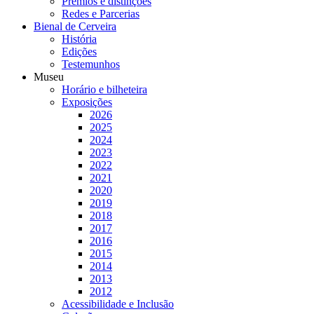
Prémios e distinções
Redes e Parcerias
Bienal de Cerveira
História
Edições
Testemunhos
Museu
Horário e bilheteira
Exposições
2026
2025
2024
2023
2022
2021
2020
2019
2018
2017
2016
2015
2014
2013
2012
Acessibilidade e Inclusão