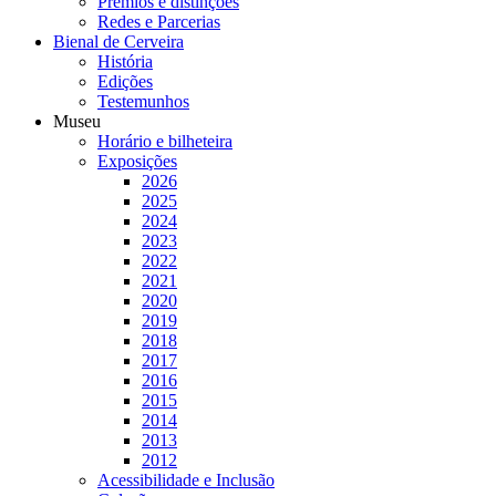
Prémios e distinções
Redes e Parcerias
Bienal de Cerveira
História
Edições
Testemunhos
Museu
Horário e bilheteira
Exposições
2026
2025
2024
2023
2022
2021
2020
2019
2018
2017
2016
2015
2014
2013
2012
Acessibilidade e Inclusão