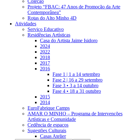
Coleção
Projeto “FBAC: 47 Anos de Promoção da Arte
Contemporânea”
Rotas do Alto Minho 4D
Atividades
Serviço Educativo
Residências Artísticas
Casa do Artista Jaime Isidoro
2024
2022
2018
2017
2016
Fase 1 | 1 a 14 setembro
Fase 2 | 16 a 29 setembro
Fase 3 • 3 a 14 outubro
Fase 4 • 18 a 31 outubro
2015
2014
EuroFabrique Camps
AMAR O MINHO – Programa de Intervenções
Artísticas e Comunidade
Cedência de espaços
Sugestões Culturais
Casas Atelier