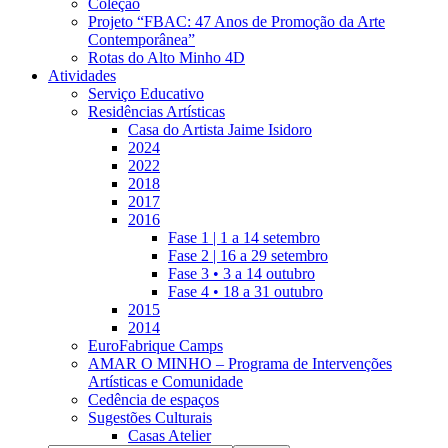
Coleção
Projeto “FBAC: 47 Anos de Promoção da Arte
Contemporânea”
Rotas do Alto Minho 4D
Atividades
Serviço Educativo
Residências Artísticas
Casa do Artista Jaime Isidoro
2024
2022
2018
2017
2016
Fase 1 | 1 a 14 setembro
Fase 2 | 16 a 29 setembro
Fase 3 • 3 a 14 outubro
Fase 4 • 18 a 31 outubro
2015
2014
EuroFabrique Camps
AMAR O MINHO – Programa de Intervenções
Artísticas e Comunidade
Cedência de espaços
Sugestões Culturais
Casas Atelier