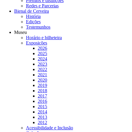
Prémios e distinções
Redes e Parcerias
Bienal de Cerveira
História
Edições
Testemunhos
Museu
Horário e bilheteira
Exposições
2026
2025
2024
2023
2022
2021
2020
2019
2018
2017
2016
2015
2014
2013
2012
Acessibilidade e Inclusão