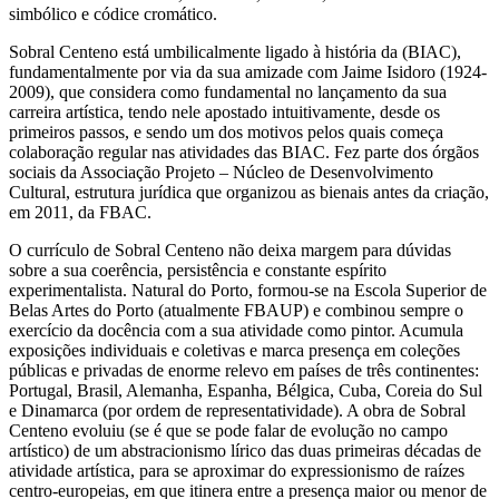
simbólico e códice cromático.
Sobral Centeno está umbilicalmente ligado à história da (BIAC),
fundamentalmente por via da sua amizade com Jaime Isidoro (1924-
2009), que considera como fundamental no lançamento da sua
carreira artística, tendo nele apostado intuitivamente, desde os
primeiros passos, e sendo um dos motivos pelos quais começa
colaboração regular nas atividades das BIAC. Fez parte dos órgãos
sociais da Associação Projeto – Núcleo de Desenvolvimento
Cultural, estrutura jurídica que organizou as bienais antes da criação,
em 2011, da FBAC.
O currículo de Sobral Centeno não deixa margem para dúvidas
sobre a sua coerência, persistência e constante espírito
experimentalista. Natural do Porto, formou-se na Escola Superior de
Belas Artes do Porto (atualmente FBAUP) e combinou sempre o
exercício da docência com a sua atividade como pintor. Acumula
exposições individuais e coletivas e marca presença em coleções
públicas e privadas de enorme relevo em países de três continentes:
Portugal, Brasil, Alemanha, Espanha, Bélgica, Cuba, Coreia do Sul
e Dinamarca (por ordem de representatividade). A obra de Sobral
Centeno evoluiu (se é que se pode falar de evolução no campo
artístico) de um abstracionismo lírico das duas primeiras décadas de
atividade artística, para se aproximar do expressionismo de raízes
centro-europeias, em que itinera entre a presença maior ou menor de