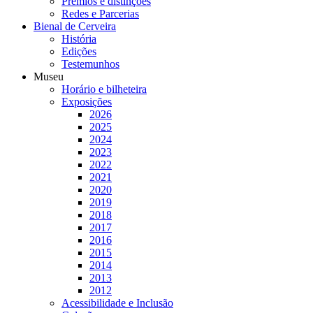
Prémios e distinções
Redes e Parcerias
Bienal de Cerveira
História
Edições
Testemunhos
Museu
Horário e bilheteira
Exposições
2026
2025
2024
2023
2022
2021
2020
2019
2018
2017
2016
2015
2014
2013
2012
Acessibilidade e Inclusão