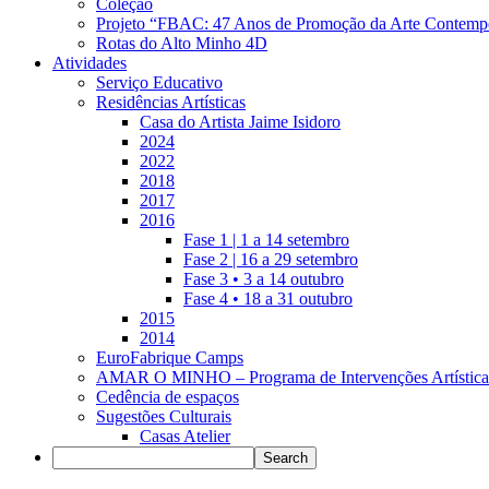
Coleção
Projeto “FBAC: 47 Anos de Promoção da Arte Contemp
Rotas do Alto Minho 4D
Atividades
Serviço Educativo
Residências Artísticas
Casa do Artista Jaime Isidoro
2024
2022
2018
2017
2016
Fase 1 | 1 a 14 setembro
Fase 2 | 16 a 29 setembro
Fase 3 • 3 a 14 outubro
Fase 4 • 18 a 31 outubro
2015
2014
EuroFabrique Camps
AMAR O MINHO – Programa de Intervenções Artística
Cedência de espaços
Sugestões Culturais
Casas Atelier