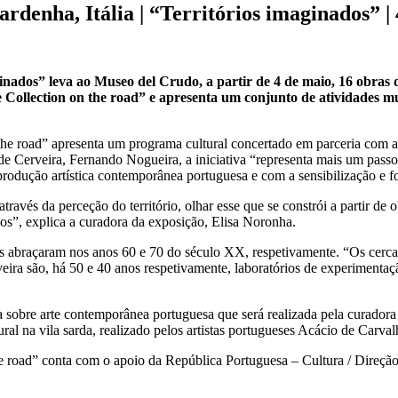
denha, Itália | “Territórios imaginados” | 
inados” leva ao Museo del Crudo, a partir de 4 de maio, 16 obras 
 Collection on the road” e apresenta um conjunto de atividades mu
 the road” apresenta um programa cultural concertado em parceria com
de Cerveira, Fernando Nogueira, a iniciativa “representa mais um passo
dução artística contemporânea portuguesa e com a sensibilização e for
vés da perceção do território, olhar esse que se constrói a partir de o
os”, explica a curadora da exposição, Elisa Noronha.
s abraçaram nos anos 60 e 70 do século XX, respetivamente. “Os cerca 
eira são, há 50 e 40 anos respetivamente, laboratórios de experimentação
a sobre arte contemporânea portuguesa que será realizada pela curador
l na vila sarda, realizado pelos artistas portugueses Acácio de Carval
e road” conta com o apoio da República Portuguesa – Cultura / Direção