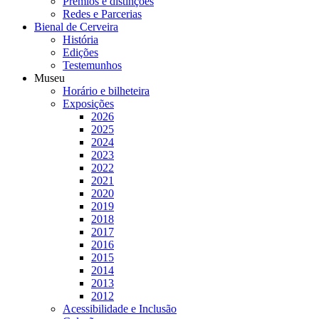
Prémios e distinções
Redes e Parcerias
Bienal de Cerveira
História
Edições
Testemunhos
Museu
Horário e bilheteira
Exposições
2026
2025
2024
2023
2022
2021
2020
2019
2018
2017
2016
2015
2014
2013
2012
Acessibilidade e Inclusão