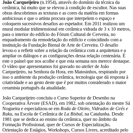
João Carqueijeiro
(n.1954), através do domínio da técnica da
cerâmica, há muito que se elevou à condição de escultor. Nas suas
obras descobrimos as texturas e as cores da matéria em formas
ambiciosas e que o artista procura que interpelem o espaço e
coloquem sucessivos desafios ao espetador. Em 2011 realizou um
mural modular tridimensional em cerâmica vidrada de 3 x 10 metros,
para o interior do edifício do Fórum Cultural de Cerveira, no
enquadramento da remodelação do edifício e coincidindo com a
instituição da Fundação Bienal de Arte de Cerveira. O desafio
levou-o a refletir sobre a relação da cerâmica com a arquitetura e a
ampliar os diálogos e as configurações dessa relação centenária. É
este o painel que nos acolhe e que esta semana nos merece destaque.
O vídeo que apresentamos foi gravado no
atelier
de João
Carqueijeiro, na Senhora da Hora, em Matosinhos, respirando por
isso o ambiente da produção cerâmica, tecnologia que dá resposta à
criatividade e ao gesto deste que é por muitos considerado o maior
ceramista português da atualidade.
João Carqueijeiro concluiu o Curso Superior de Desenho na
Cooperativa Árvore (ESAD), em 1982, sob orientação do mestre Sá
Nogueira e especializou-se em
Roda de Oleiro, Vidrados de Grés e
Raku
, na Escola de Cerâmica de
La Bisbal
, na Catalunha. Desde
1981 que se dedica ao ensino da cerâmica, quer no âmbito da
Formação Profissional, quer de Cursos de Especialização,
Orientação de Estágios, Workshops, Cursos Livres, acreditado pelo