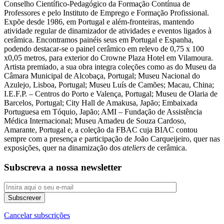
Conselho Científico-Pedagógico da Formação Contínua de
Professores e pelo Instituto de Emprego e Formação Profissional.
Expõe desde 1986, em Portugal e além-fronteiras, mantendo
atividade regular de dinamizador de atividades e eventos ligados à
cerâmica. Encontramos painéis seus em Portugal e Espanha,
podendo destacar-se o painel cerâmico em relevo de 0,75 x 100
x0,05 metros, para exterior do Crowne Plaza Hotel em Vilamoura.
Artista premiado, a sua obra integra coleções como as do Museu da
Câmara Municipal de Alcobaça, Portugal; Museu Nacional do
Azulejo, Lisboa, Portugal; Museu Luís de Camões; Macau, China;
I.E.F.P. – Centros do Porto e Valença, Portugal; Museu de Olaria de
Barcelos, Portugal; City Hall de Amakusa, Japão; Embaixada
Portuguesa em Tóquio, Japão; AMI – Fundação de Assistência
Médica Internacional; Museu Amadeu de Souza Cardoso,
Amarante, Portugal e, a coleção da FBAC cuja BIAC contou
sempre com a presença e participação de João Carqueijeiro, quer nas
exposições, quer na dinamização dos
ateliers
de cerâmica.
Subscreva a nossa newsletter
Cancelar subscrições