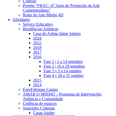
Coleção
Projeto “FBAC: 47 Anos de Promoção da Arte
Contemporânea”
Rotas do Alto Minho 4D
Atividades
Serviço Educativo
Residências Artísticas
Casa do Artista Jaime Isidoro
2024
2022
2018
2017
2016
Fase 1 | 1 a 14 setembro
Fase 2 | 16 a 29 setembro
Fase 3 • 3 a 14 outubro
Fase 4 • 18 a 31 outubro
2015
2014
EuroFabrique Camps
AMAR O MINHO – Programa de Intervenções
Artísticas e Comunidade
Cedência de espaços
Sugestões Culturais
Casas Atelier