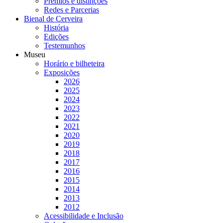
Prémios e distinções
Redes e Parcerias
Bienal de Cerveira
História
Edições
Testemunhos
Museu
Horário e bilheteira
Exposições
2026
2025
2024
2023
2022
2021
2020
2019
2018
2017
2016
2015
2014
2013
2012
Acessibilidade e Inclusão